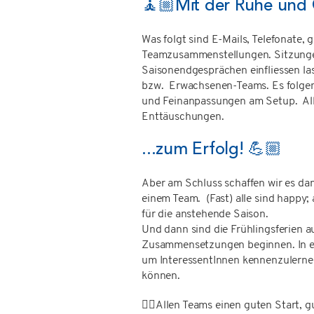
🧘🏼Mit der Ruhe und 
Was folgt sind E-Mails, Telefonate,
Teamzusammenstellungen. Sitzungen
Saisonendgesprächen einfliessen la
bzw. Erwachsenen-Teams. Es folgen
und Feinanpassungen am Setup. All
Enttäuschungen.
...zum Erfolg! 💪🏼
Aber am Schluss schaffen wir es dan
einem Team. (Fast) alle sind happy;
für die anstehende Saison.
Und dann sind die Frühlingsferien a
Zusammensetzungen beginnen. In ei
um InteressentInnen kennenzulern
können.
👉🏼Allen Teams einen guten Start, g