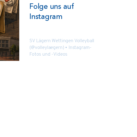
Folge uns auf
Instagram
SV Lägern Wettingen Volleyball
(@volleylaegern) • Instagram-
Fotos und -Videos