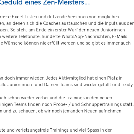
Geduld eines Zen-Meisters...
 grosse Excel-Listen und dutzende Versionen von möglichen
, an denen sich die Coaches austauschen und die Inputs aus de
ssen. So steht am Ende ein erster Wurf der neuen Juniorinnen-
 weitere Telefonate, hunderte WhatsApp-Nachrichten, E-Mails
e Wünsche können nie erfüllt werden und so gibt es immer auch
n doch immer wieder! Jedes Aktivmitglied hat einen Platz in
 alle Juniorinnen- und Damen-Teams sind wieder gefüllt und ready
uch schon wieder vorbei und die Trainings in den neuen
nigen Teams finden noch Probe- / und Schnuppertrainings statt,
en und zu schauen, ob wir noch jemanden Neuen aufnehmen
ute und verletzungsfreie Trainings und viel Spass in der