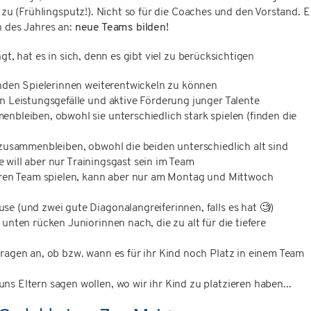
d zu (Frühlingsputz!). Nicht so für die Coaches und den Vorstand. E
n des Jahres an:
neue Teams bilden!
gt, hat es in sich, denn es gibt viel zu berücksichtigen
henden Spielerinnen weiterentwickeln zu können
in Leistungsgefälle und aktive Förderung junger Talente
enbleiben, obwohl sie unterschiedlich stark spielen (finden die
D zusammenbleiben, obwohl die beiden unterschiedlich alt sind
sie will aber nur Trainingsgast sein im Team
seren Team spielen, kann aber nur am Montag und Mittwoch
se (und zwei gute Diagonalangreiferinnen, falls es hat 🧐)
 unten rücken Juniorinnen nach, die zu alt für die tiefere
fragen an, ob bzw. wann es für ihr Kind noch Platz in einem Team
ns Eltern sagen wollen, wo wir ihr Kind zu platzieren haben...