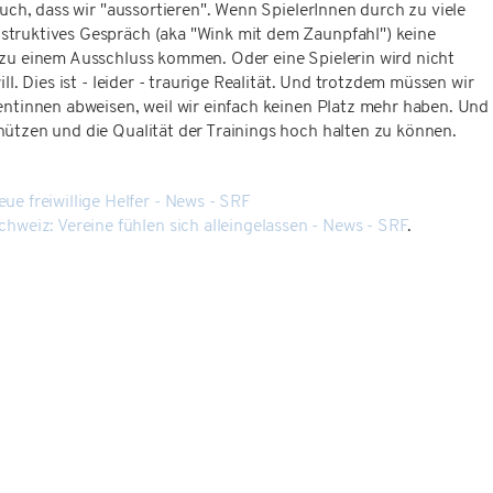
uch, dass wir "aussortieren". Wenn SpielerInnen durch zu viele
truktives Gespräch (aka "Wink mit dem Zaunpfahl") keine
 zu einem Ausschluss kommen. Oder eine Spielerin wird nicht
ll. Dies ist - leider - traurige Realität. Und trotzdem müssen wir
entinnen abweisen, weil wir einfach keinen Platz mehr haben. Und
hützen und die Qualität der Trainings hoch halten zu können.
ue freiwillige Helfer - News - SRF
hweiz: Vereine fühlen sich alleingelassen - News - SRF
.