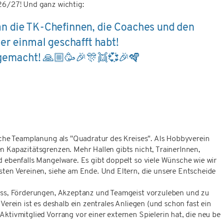
 26/27! Und ganz wichtig:
n die TK-Chefinnen, die Coaches und den
der einmal geschafft habt!
b gemacht! 🙏🏼🥳🎉🎊👯💞🎉🪇
liche Teamplanung als "Quadratur des Kreises". Als Hobbyverein
n Kapazitätsgrenzen. Mehr Hallen gibts nicht, TrainerInnen,
d ebenfalls Mangelware. Es gibt doppelt so viele Wünsche wie wir
sten Vereinen, siehe am Ende. Und Eltern, die unsere Entscheide
pass, Förderungen, Akzeptanz und Teamgeist vorzuleben und zu
-Verein ist es deshalb ein zentrales Anliegen (und schon fast ein
ktivmitglied Vorrang vor einer externen Spielerin hat, die neu be