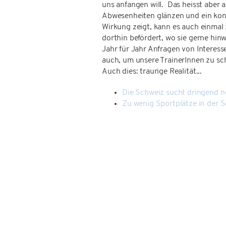
uns anfangen will. Das heisst aber a
Abwesenheiten glänzen und ein kons
Wirkung zeigt, kann es auch einmal
dorthin befördert, wo sie gerne hinwi
Jahr für Jahr Anfragen von Interess
auch, um unsere TrainerInnen zu sc
Auch dies: traurige Realität...
Die Schweiz sucht dringend ne
Zu wenig Sportplätze in der Sc