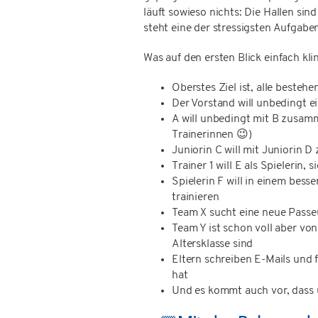
läuft sowieso nichts: Die Hallen sin
steht eine der stressigsten Aufgabe
Was auf den ersten Blick einfach klin
Oberstes Ziel ist, alle beste
Der Vorstand will unbedingt e
A will unbedingt mit B zusamm
Trainerinnen 😉)
Juniorin C will mit Juniorin 
Trainer 1 will E als Spielerin, 
Spielerin F will in einem bes
trainieren
Team X sucht eine neue Passeu
Team Y ist schon voll aber von
Altersklasse sind
Eltern schreiben E-Mails und 
hat
Und es kommt auch vor, dass u